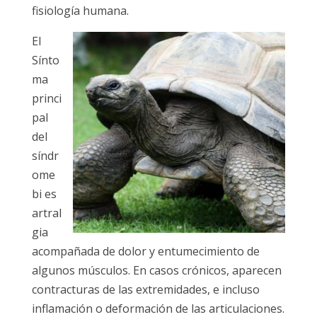
fisiología humana.
El
Sínto
ma
princi
pal
del
síndr
ome
bi es
artral
gia
acompañada de dolor y entumecimiento de
algunos músculos. En casos crónicos, aparecen
contracturas de las extremidades, e incluso
inflamación o deformación de las articulaciones.